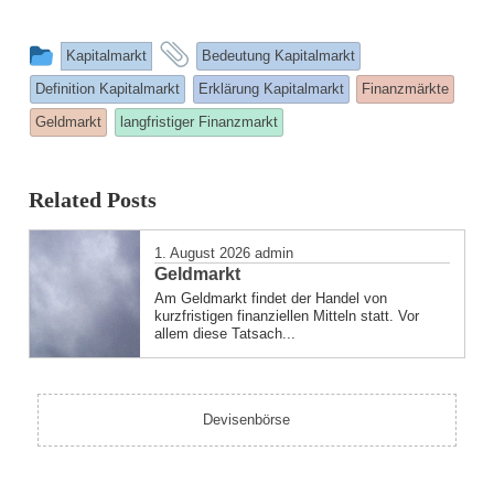
This
and
Kapitalmarkt
Bedeutung Kapitalmarkt
entry
tagged
Definition Kapitalmarkt
Erklärung Kapitalmarkt
Finanzmärkte
was
Geldmarkt
langfristiger Finanzmarkt
posted
in
Related Posts
1. August 2026
admin
Geldmarkt
Am Geldmarkt findet der Handel von
kurzfristigen finanziellen Mitteln statt. Vor
allem diese Tatsach...
Devisenbörse