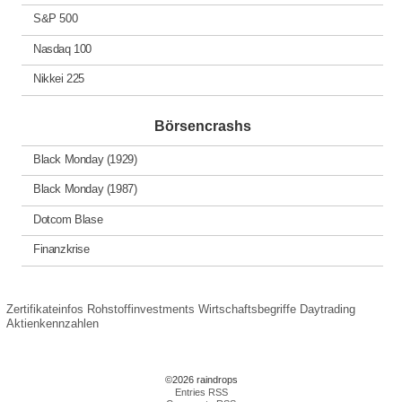
S&P 500
Nasdaq 100
Nikkei 225
Börsencrashs
Black Monday (1929)
Black Monday (1987)
Dotcom Blase
Finanzkrise
Zertifikateinfos
Rohstoffinvestments
Wirtschaftsbegriffe
Daytrading
Aktienkennzahlen
©2026 raindrops
Entries RSS