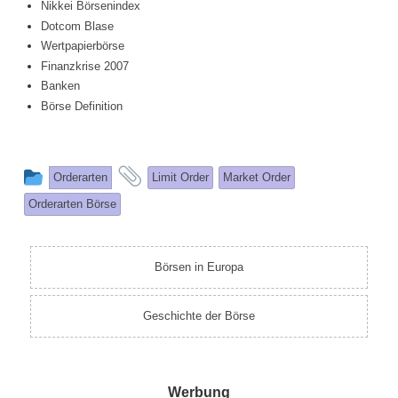
Nikkei Börsenindex
Dotcom Blase
Wertpapierbörse
Finanzkrise 2007
Banken
Börse Definition
This
and
Orderarten
Limit Order
Market Order
entry
tagged
Orderarten Börse
was
posted
in
Börsen in Europa
Geschichte der Börse
Werbung