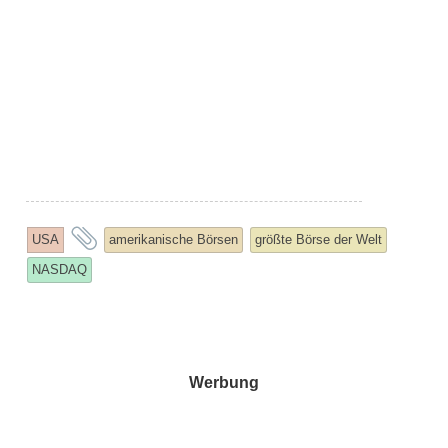
and
USA
amerikanische Börsen
größte Börse der Welt
tagged
NASDAQ
Werbung