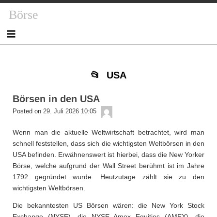
Skip
Skip
Skip
Skip
Skip
Skip
Skip
Skip
Skip
Skip
Börse
to
to
to
to
to
to
to
to
to
to
content
NAV_MENU-
NAV_MENU-
NAV_MENU-
NAV_MENU-
NAV_MENU-
MSCHANDL
TEXT-
TEXT-
TEXT-
2
3
4
5
6
2
3
4
USA
Börsen in den USA
admin
Posted on
29. Juli 2026 10:05
Wenn man die aktuelle Weltwirtschaft betrachtet, wird man
schnell feststellen, dass sich die wichtigsten Weltbörsen in den
USA befinden. Erwähnenswert ist hierbei, dass die New Yorker
Börse, welche aufgrund der Wall Street berühmt ist im Jahre
1792 gegründet wurde. Heutzutage zählt sie zu den
wichtigsten Weltbörsen.
Die bekanntesten US Börsen wären: die New York Stock
Exchange (NYSE), die NYSE Amex Equities (AMEX), die