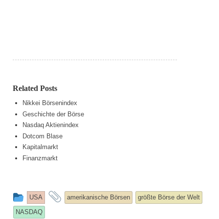
Related Posts
Nikkei Börsenindex
Geschichte der Börse
Nasdaq Aktienindex
Dotcom Blase
Kapitalmarkt
Finanzmarkt
This
and
USA
amerikanische Börsen
größte Börse der Welt
entry
tagged
NASDAQ