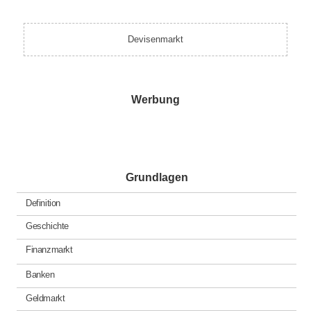
was
posted
in
Devisenmarkt
Werbung
Grundlagen
Definition
Geschichte
Finanzmarkt
Banken
Geldmarkt