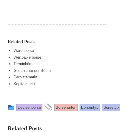
Related Posts
Warenbörse
Wertpapierbörse
Terminbörse
Geschichte der Börse
Derivatemarkt
Kapitalmarkt
This
and
Devisenbörse
Börsenarten
Börsentyp
Börsetyp
entry
tagged
was
Related Posts
posted