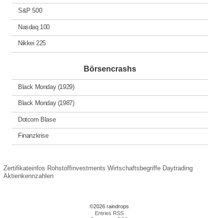
S&P 500
Nasdaq 100
Nikkei 225
Börsencrashs
Black Monday (1929)
Black Monday (1987)
Dotcom Blase
Finanzkrise
Zertifikateinfos
Rohstoffinvestments
Wirtschaftsbegriffe
Daytrading
Aktienkennzahlen
©2026 raindrops
Entries RSS