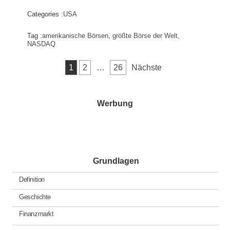
Categories :
USA
Tag :
amerikanische Börsen
,
größte Börse der Welt
,
NASDAQ
Seitennummerierung
1
2
…
26
Nächste
der
Beiträge
Werbung
Grundlagen
Definition
Geschichte
Finanzmarkt