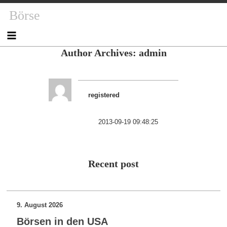
Skip
Skip
Skip
Skip
Skip
Skip
Skip
Skip
Skip
Skip
Börse
to
to
to
to
to
to
to
to
to
to
content
NAV_MENU-
NAV_MENU-
NAV_MENU-
NAV_MENU-
NAV_MENU-
MSCHANDL
TEXT-
TEXT-
TEXT-
2
3
4
5
6
2
3
4
Author Archives: admin
registered
2013-09-19 09:48:25
Recent post
9. August 2026
Börsen in den USA