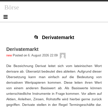
Skip
Skip
Skip
Skip
Skip
Skip
Skip
Skip
Skip
Skip
Börse
to
to
to
to
to
to
to
to
to
to
content
NAV_MENU-
NAV_MENU-
NAV_MENU-
NAV_MENU-
NAV_MENU-
MSCHANDL
TEXT-
TEXT-
TEXT-
2
3
4
5
6
2
3
4
Derivatemarkt
Derivatemarkt
admin
Posted on
6. August 2026 22:09
Die Bezeichnung Derivat leitet sich vom lateinischen Wort
derivare ab. Übersetzt bedeutet dies ableiten. Aufgrund dieser
Übersetzung kann man einfach auf die Bedeutung von
derivativen Wertpapieren kommen. Diese leiten ihren Wert
von einem anderen Basiswert ab. Als Basiswerte können
unterschiedliche Instrumente in Frage kommen. Vor allem auf
Aktien, Anleihen, Zinsen, Rohstoffe wird hierbei gerne zurück
gegriffen. Derivate stellen in der Regel Termingeschäfte dar.