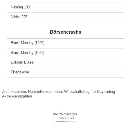
Nasdaq 100
Nikkei 225
Börsencrashs
Black Monday (1929)
Black Monday (1987)
Dotcom Blase
Finanzkrise
Zertifikateinfos
Rohstoffinvestments
Wirtschaftsbegriffe
Daytrading
Aktienkennzahlen
©2026 raindrops
Entries RSS
Comments RSS
Raindrops Theme