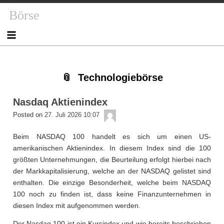
Skip
Skip
Skip
Skip
Skip
Skip
Skip
Skip
Skip
Skip
Börse
to
to
to
to
to
to
to
to
to
to
content
NAV_MENU-
NAV_MENU-
NAV_MENU-
NAV_MENU-
NAV_MENU-
MSCHANDL
TEXT-
TEXT-
TEXT-
2
3
4
5
6
2
3
4
Technologiebörse
Nasdaq Aktienindex
admin
Posted on
27. Juli 2026 10:07
Beim NASDAQ 100 handelt es sich um einen US-
amerikanischen Aktienindex. In diesem Index sind die 100
größten Unternehmungen, die Beurteilung erfolgt hierbei nach
der Markkapitalisierung, welche an der NASDAQ gelistet sind
enthalten. Die einzige Besonderheit, welche beim NASDAQ
100 noch zu finden ist, dass keine Finanzunternehmen in
diesen Index mit aufgenommen werden.
Der Nasdaq 100 ist ein Kursindex und wie bereits beschrieben