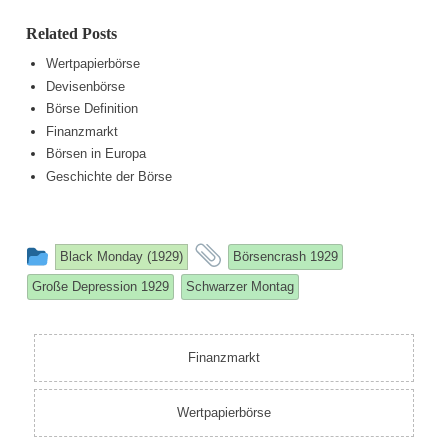
Related Posts
Wertpapierbörse
Devisenbörse
Börse Definition
Finanzmarkt
Börsen in Europa
Geschichte der Börse
This
and
Black Monday (1929)
Börsencrash 1929
entry
tagged
Große Depression 1929
Schwarzer Montag
was
posted
in
Finanzmarkt
Wertpapierbörse